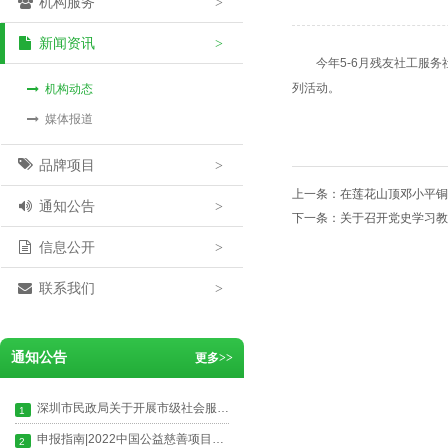
机构服务
>
新闻资讯
>
今年5-6月残友社工服
列活动。
机构动态
媒体报道
品牌项目
>
上一条：
在莲花山顶邓小平铜
通知公告
>
下一条：
关于召开党史学习教
信息公开
>
联系我们
>
通知公告
更多
>>
深圳市民政局关于开展市级社会服务机构非营利性自查自纠工作的通知
1
申报指南|2022中国公益慈善项目大赛启动申报
2