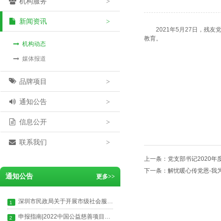
机构服务
>
新闻资讯
>
2021年5月27日，
教育。
机构动态
媒体报道
品牌项目
>
通知公告
>
信息公开
>
联系我们
>
上一条：
党支部书记2020年
下一条：
解忧暖心传党恩-我
通知公告
更多
>>
深圳市民政局关于开展市级社会服务机构非营利性自查自纠工作的通知
1
申报指南|2022中国公益慈善项目大赛启动申报
2